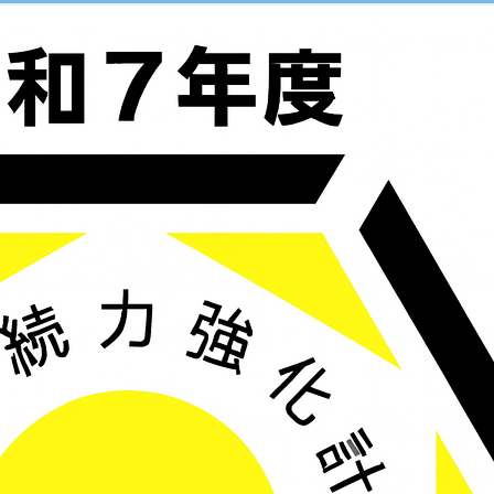
メ
～ UNDE