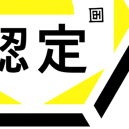
ホーム
|
ミライエの特長
|
保険のご相
当社のご案内
|
よくある質問
|
相談
このWebサイト（ホームページ）は概要を説明したものです。ご契約にあたっては必ず
をご覧ください。また詳しくは普通保険約款・特約をご用意しておりますので、取扱代
ご不明な点がございましたら、取扱代理店または引受保険会社にお問合わせください。
写真・画像・記事などの著作権は、全て株式会社ミライエが所有します。
©2014-2026 MIRAIE Inc. All rights reserved. Powered by
名案企画
@
保険代理店ホームページ制
承認番号：
B23-202066（2024年3月承認）