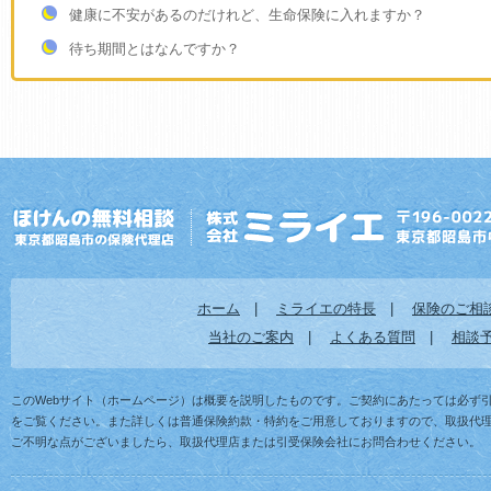
健康に不安があるのだけれど、生命保険に入れますか？
待ち期間とはなんですか？
ホーム
|
ミライエの特長
|
保険のご相
当社のご案内
|
よくある質問
|
相談
このWebサイト（ホームページ）は概要を説明したものです。ご契約にあたっては必ず
をご覧ください。また詳しくは普通保険約款・特約をご用意しておりますので、取扱代
ご不明な点がございましたら、取扱代理店または引受保険会社にお問合わせください。