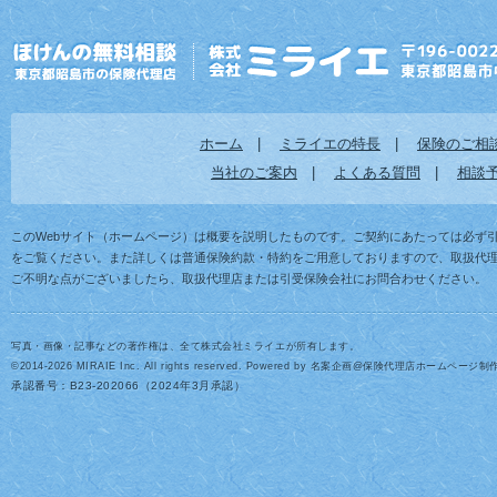
ホーム
|
ミライエの特長
|
保険のご相
当社のご案内
|
よくある質問
|
相談
このWebサイト（ホームページ）は概要を説明したものです。ご契約にあたっては必ず
をご覧ください。また詳しくは普通保険約款・特約をご用意しておりますので、取扱代
ご不明な点がございましたら、取扱代理店または引受保険会社にお問合わせください。
写真・画像・記事などの著作権は、全て株式会社ミライエが所有します。
©2014-2026 MIRAIE Inc. All rights reserved. Powered by
名案企画
@
保険代理店ホームページ制
承認番号：
B23-202066（2024年3月承認）